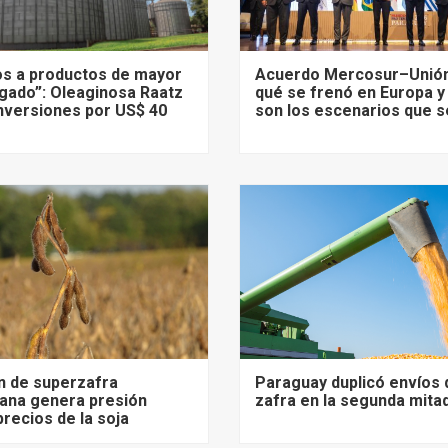
s a productos de mayor
Acuerdo Mercosur–Unión
gado”: Oleaginosa Raatz
qué se frenó en Europa y
nversiones por US$ 40
son los escenarios que s
n de superzafra
Paraguay duplicó envíos 
ana genera presión
zafra en la segunda mita
precios de la soja