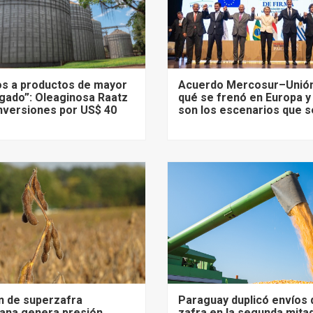
s a productos de mayor
Acuerdo Mercosur–Unión
gado”: Oleaginosa Raatz
qué se frenó en Europa y
nversiones por US$ 40
son los escenarios que s
n de superzafra
Paraguay duplicó envíos 
ana genera presión
zafra en la segunda mita