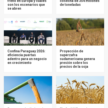
frenó en Europa y cuáles
cosecha de 354 millones
son los escenarios que
de toneladas
se abren
Confina Paraguay 2026:
Proyección de
eficiencia puertas
superzafra
adentro para un negocio
sudamericana genera
en crecimiento
presión sobre los
precios de la soja