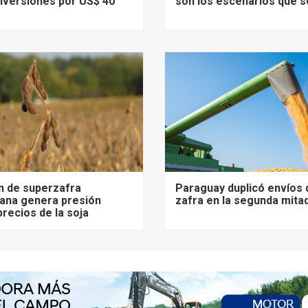
nversiones por US$ 40
son los escenarios que s
n de superzafra
Paraguay duplicó envíos 
ana genera presión
zafra en la segunda mita
precios de la soja