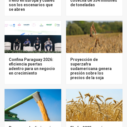
frenó en Europa y cuáles
cosecha de 354 millones
son los escenarios que
de toneladas
se abren
Confina Paraguay 2026:
Proyección de
eficiencia puertas
superzafra
adentro para un negocio
sudamericana genera
en crecimiento
presión sobre los
precios de la soja