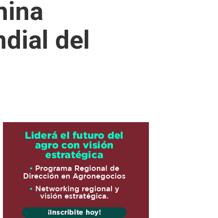
hina
dial del