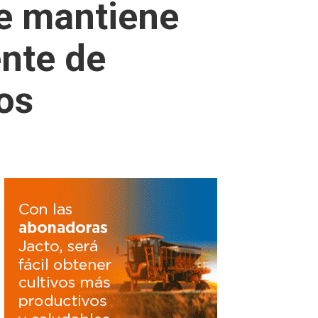
se mantiene
ente de
os