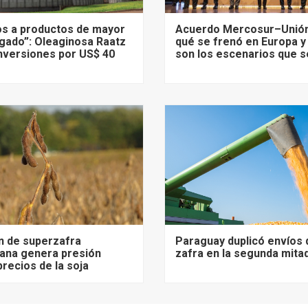
s a productos de mayor
Acuerdo Mercosur–Unión
gado”: Oleaginosa Raatz
qué se frenó en Europa y
nversiones por US$ 40
son los escenarios que s
n de superzafra
Paraguay duplicó envíos 
ana genera presión
zafra en la segunda mita
precios de la soja