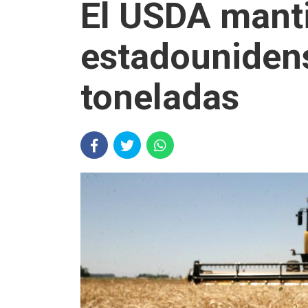
El USDA manti
estadounidens
toneladas